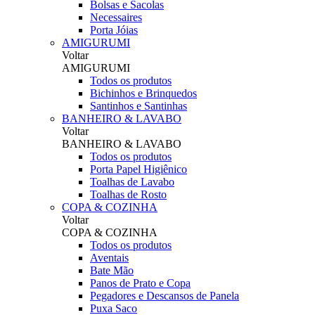
Bolsas e Sacolas
Necessaires
Porta Jóias
AMIGURUMI
Voltar
AMIGURUMI
Todos os produtos
Bichinhos e Brinquedos
Santinhos e Santinhas
BANHEIRO & LAVABO
Voltar
BANHEIRO & LAVABO
Todos os produtos
Porta Papel Higiênico
Toalhas de Lavabo
Toalhas de Rosto
COPA & COZINHA
Voltar
COPA & COZINHA
Todos os produtos
Aventais
Bate Mão
Panos de Prato e Copa
Pegadores e Descansos de Panela
Puxa Saco