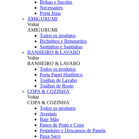
Bolsas e Sacolas
Necessaires
Porta Jóias
AMIGURUMI
Voltar
AMIGURUMI
Todos os produtos
Bichinhos e Brinquedos
Santinhos e Santinhas
BANHEIRO & LAVABO
Voltar
BANHEIRO & LAVABO
Todos os produtos
Porta Papel Higiênico
Toalhas de Lavabo
Toalhas de Rosto
COPA & COZINHA
Voltar
COPA & COZINHA
Todos os produtos
Aventais
Bate Mão
Panos de Prato e Copa
Pegadores e Descansos de Panela
Puxa Saco