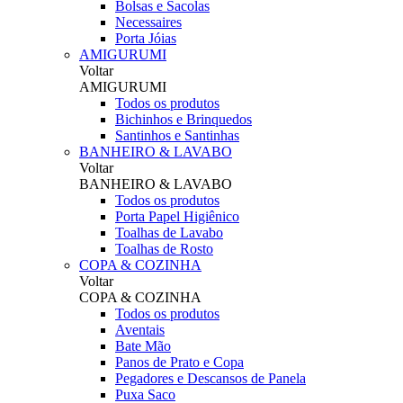
Bolsas e Sacolas
Necessaires
Porta Jóias
AMIGURUMI
Voltar
AMIGURUMI
Todos os produtos
Bichinhos e Brinquedos
Santinhos e Santinhas
BANHEIRO & LAVABO
Voltar
BANHEIRO & LAVABO
Todos os produtos
Porta Papel Higiênico
Toalhas de Lavabo
Toalhas de Rosto
COPA & COZINHA
Voltar
COPA & COZINHA
Todos os produtos
Aventais
Bate Mão
Panos de Prato e Copa
Pegadores e Descansos de Panela
Puxa Saco