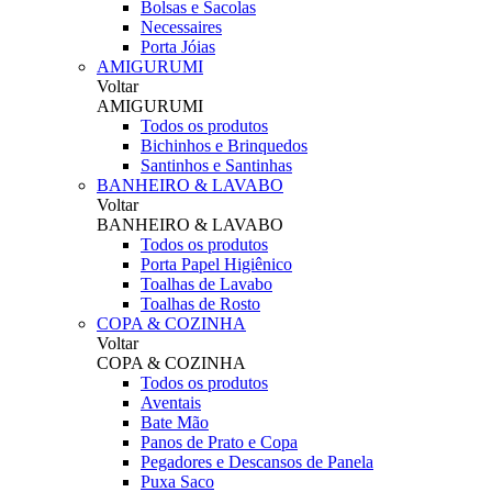
Bolsas e Sacolas
Necessaires
Porta Jóias
AMIGURUMI
Voltar
AMIGURUMI
Todos os produtos
Bichinhos e Brinquedos
Santinhos e Santinhas
BANHEIRO & LAVABO
Voltar
BANHEIRO & LAVABO
Todos os produtos
Porta Papel Higiênico
Toalhas de Lavabo
Toalhas de Rosto
COPA & COZINHA
Voltar
COPA & COZINHA
Todos os produtos
Aventais
Bate Mão
Panos de Prato e Copa
Pegadores e Descansos de Panela
Puxa Saco