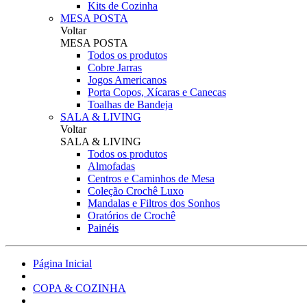
Kits de Cozinha
MESA POSTA
Voltar
MESA POSTA
Todos os produtos
Cobre Jarras
Jogos Americanos
Porta Copos, Xícaras e Canecas
Toalhas de Bandeja
SALA & LIVING
Voltar
SALA & LIVING
Todos os produtos
Almofadas
Centros e Caminhos de Mesa
Coleção Crochê Luxo
Mandalas e Filtros dos Sonhos
Oratórios de Crochê
Painéis
Página Inicial
COPA & COZINHA