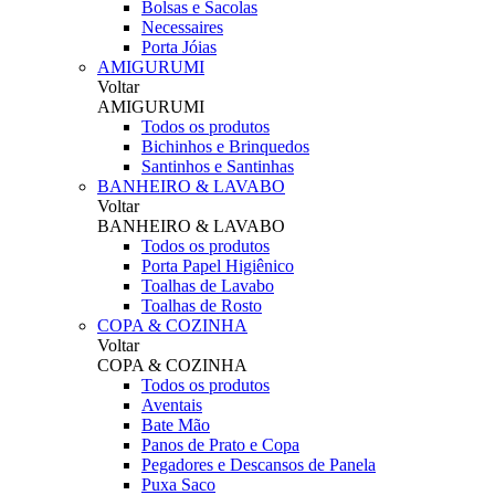
Bolsas e Sacolas
Necessaires
Porta Jóias
AMIGURUMI
Voltar
AMIGURUMI
Todos os produtos
Bichinhos e Brinquedos
Santinhos e Santinhas
BANHEIRO & LAVABO
Voltar
BANHEIRO & LAVABO
Todos os produtos
Porta Papel Higiênico
Toalhas de Lavabo
Toalhas de Rosto
COPA & COZINHA
Voltar
COPA & COZINHA
Todos os produtos
Aventais
Bate Mão
Panos de Prato e Copa
Pegadores e Descansos de Panela
Puxa Saco