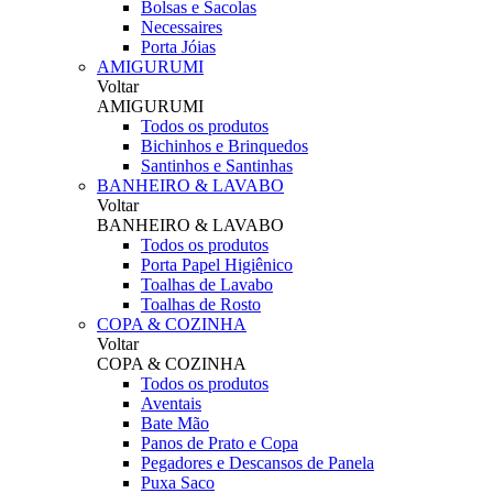
Bolsas e Sacolas
Necessaires
Porta Jóias
AMIGURUMI
Voltar
AMIGURUMI
Todos os produtos
Bichinhos e Brinquedos
Santinhos e Santinhas
BANHEIRO & LAVABO
Voltar
BANHEIRO & LAVABO
Todos os produtos
Porta Papel Higiênico
Toalhas de Lavabo
Toalhas de Rosto
COPA & COZINHA
Voltar
COPA & COZINHA
Todos os produtos
Aventais
Bate Mão
Panos de Prato e Copa
Pegadores e Descansos de Panela
Puxa Saco