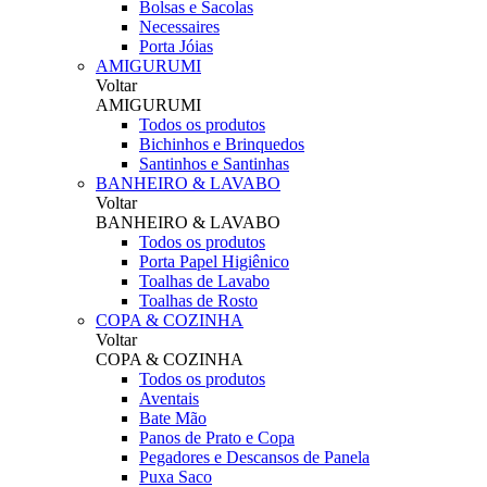
Bolsas e Sacolas
Necessaires
Porta Jóias
AMIGURUMI
Voltar
AMIGURUMI
Todos os produtos
Bichinhos e Brinquedos
Santinhos e Santinhas
BANHEIRO & LAVABO
Voltar
BANHEIRO & LAVABO
Todos os produtos
Porta Papel Higiênico
Toalhas de Lavabo
Toalhas de Rosto
COPA & COZINHA
Voltar
COPA & COZINHA
Todos os produtos
Aventais
Bate Mão
Panos de Prato e Copa
Pegadores e Descansos de Panela
Puxa Saco