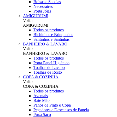
Bolsas e Sacolas
Necessaires
Porta Jóias
AMIGURUMI
Voltar
AMIGURUMI
Todos os produtos
Bichinhos e Brinquedos
Santinhos e Santinhas
BANHEIRO & LAVABO
Voltar
BANHEIRO & LAVABO
Todos os produtos
Porta Papel Higiênico
Toalhas de Lavabo
Toalhas de Rosto
COPA & COZINHA
Voltar
COPA & COZINHA
Todos os produtos
Aventais
Bate Mão
Panos de Prato e Copa
Pegadores e Descansos de Panela
Puxa Saco