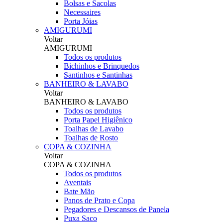
Bolsas e Sacolas
Necessaires
Porta Jóias
AMIGURUMI
Voltar
AMIGURUMI
Todos os produtos
Bichinhos e Brinquedos
Santinhos e Santinhas
BANHEIRO & LAVABO
Voltar
BANHEIRO & LAVABO
Todos os produtos
Porta Papel Higiênico
Toalhas de Lavabo
Toalhas de Rosto
COPA & COZINHA
Voltar
COPA & COZINHA
Todos os produtos
Aventais
Bate Mão
Panos de Prato e Copa
Pegadores e Descansos de Panela
Puxa Saco