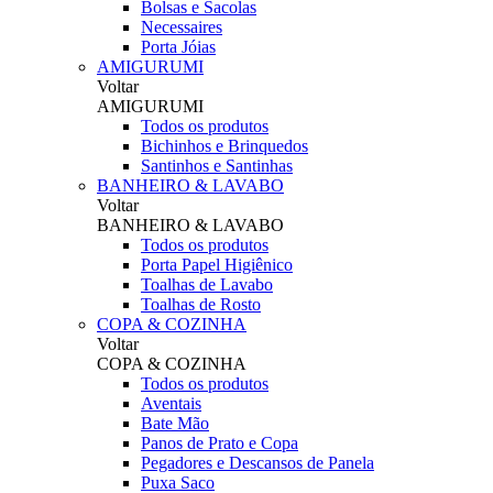
Bolsas e Sacolas
Necessaires
Porta Jóias
AMIGURUMI
Voltar
AMIGURUMI
Todos os produtos
Bichinhos e Brinquedos
Santinhos e Santinhas
BANHEIRO & LAVABO
Voltar
BANHEIRO & LAVABO
Todos os produtos
Porta Papel Higiênico
Toalhas de Lavabo
Toalhas de Rosto
COPA & COZINHA
Voltar
COPA & COZINHA
Todos os produtos
Aventais
Bate Mão
Panos de Prato e Copa
Pegadores e Descansos de Panela
Puxa Saco