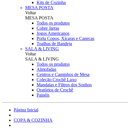
Kits de Cozinha
MESA POSTA
Voltar
MESA POSTA
Todos os produtos
Cobre Jarras
Jogos Americanos
Porta Copos, Xícaras e Canecas
Toalhas de Bandeja
SALA & LIVING
Voltar
SALA & LIVING
Todos os produtos
Almofadas
Centros e Caminhos de Mesa
Coleção Crochê Luxo
Mandalas e Filtros dos Sonhos
Oratórios de Crochê
Painéis
Página Inicial
COPA & COZINHA