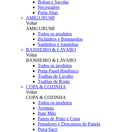
Bolsas e Sacolas
Necessaires
Porta Jóias
AMIGURUMI
Voltar
AMIGURUMI
Todos os produtos
Bichinhos e Brinquedos
Santinhos e Santinhas
BANHEIRO & LAVABO
Voltar
BANHEIRO & LAVABO
Todos os produtos
Porta Papel Higiênico
Toalhas de Lavabo
Toalhas de Rosto
COPA & COZINHA
Voltar
COPA & COZINHA
Todos os produtos
Aventais
Bate Mão
Panos de Prato e Copa
Pegadores e Descansos de Panela
Puxa Saco