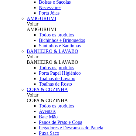
Bolsas e Sacolas
Necessaires
Porta Jóias
AMIGURUMI
Voltar
AMIGURUMI
Todos os produtos
Bichinhos e Brinquedos
Santinhos e Santinhas
BANHEIRO & LAVABO
Voltar
BANHEIRO & LAVABO
Todos os produtos
Porta Papel Higiênico
Toalhas de Lavabo
Toalhas de Rosto
COPA & COZINHA
Voltar
COPA & COZINHA
Todos os produtos
Aventais
Bate Mão
Panos de Prato e Copa
Pegadores e Descansos de Panela
Puxa Saco