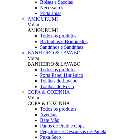
Bolsas e Sacolas
Necessaires
Porta Jóias
AMIGURUMI
Voltar
AMIGURUMI
Todos os produtos
Bichinhos e Brinquedos
Santinhos e Santinhas
BANHEIRO & LAVABO
Voltar
BANHEIRO & LAVABO
Todos os produtos
Porta Papel Higiênico
Toalhas de Lavabo
Toalhas de Rosto
COPA & COZINHA
Voltar
COPA & COZINHA
Todos os produtos
Aventais
Bate Mão
Panos de Prato e Copa
Pegadores e Descansos de Panela
Puxa Saco