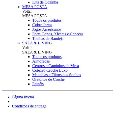
Kits de Cozinha
MESA POSTA
Voltar
MESA POSTA
Todos os produtos
Cobre Jarras
Jogos Americanos
Porta Copos, Xícaras e Canecas
Toalhas de Bandeja
SALA & LIVING
Voltar
SALA & LIVING
Todos os produtos
Almofadas
Centros e Caminhos de Mesa
Coleção Crochê Luxo
Mandalas e Filtros dos Sonhos
Oratórios de Crochê
Painéis
Página Inicial
Condições de entrega