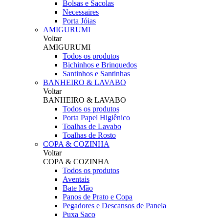
Bolsas e Sacolas
Necessaires
Porta Jóias
AMIGURUMI
Voltar
AMIGURUMI
Todos os produtos
Bichinhos e Brinquedos
Santinhos e Santinhas
BANHEIRO & LAVABO
Voltar
BANHEIRO & LAVABO
Todos os produtos
Porta Papel Higiênico
Toalhas de Lavabo
Toalhas de Rosto
COPA & COZINHA
Voltar
COPA & COZINHA
Todos os produtos
Aventais
Bate Mão
Panos de Prato e Copa
Pegadores e Descansos de Panela
Puxa Saco