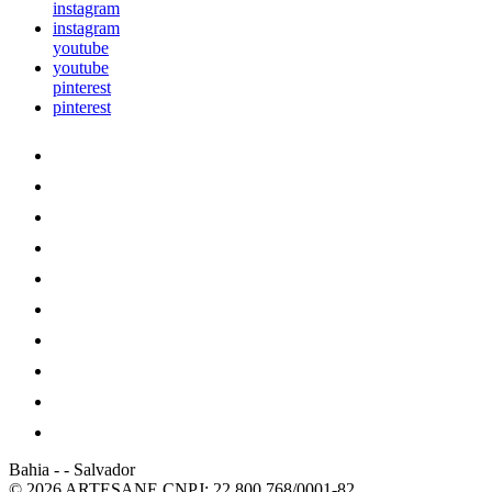
instagram
instagram
youtube
youtube
pinterest
pinterest
Bahia
-
-
Salvador
© 2026 ARTESANE
CNPJ: 22.800.768/0001-82