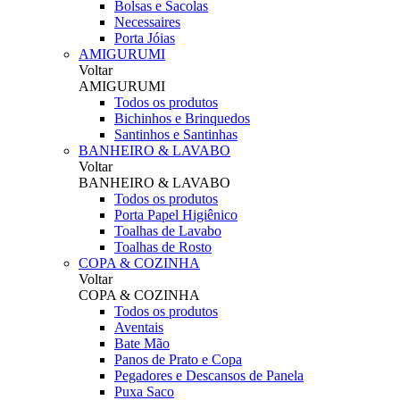
Bolsas e Sacolas
Necessaires
Porta Jóias
AMIGURUMI
Voltar
AMIGURUMI
Todos os produtos
Bichinhos e Brinquedos
Santinhos e Santinhas
BANHEIRO & LAVABO
Voltar
BANHEIRO & LAVABO
Todos os produtos
Porta Papel Higiênico
Toalhas de Lavabo
Toalhas de Rosto
COPA & COZINHA
Voltar
COPA & COZINHA
Todos os produtos
Aventais
Bate Mão
Panos de Prato e Copa
Pegadores e Descansos de Panela
Puxa Saco