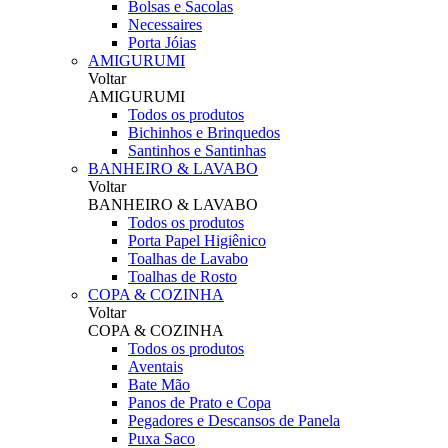
Bolsas e Sacolas
Necessaires
Porta Jóias
AMIGURUMI
Voltar
AMIGURUMI
Todos os produtos
Bichinhos e Brinquedos
Santinhos e Santinhas
BANHEIRO & LAVABO
Voltar
BANHEIRO & LAVABO
Todos os produtos
Porta Papel Higiênico
Toalhas de Lavabo
Toalhas de Rosto
COPA & COZINHA
Voltar
COPA & COZINHA
Todos os produtos
Aventais
Bate Mão
Panos de Prato e Copa
Pegadores e Descansos de Panela
Puxa Saco