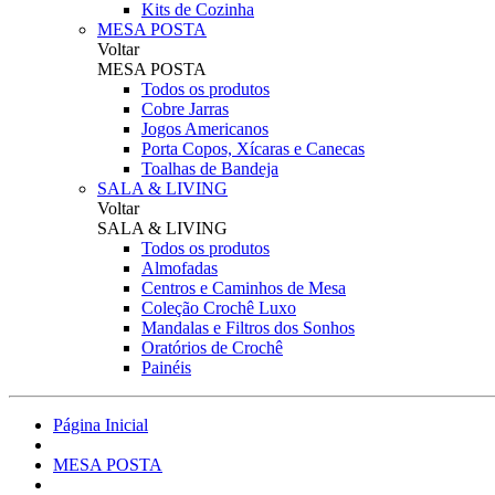
Kits de Cozinha
MESA POSTA
Voltar
MESA POSTA
Todos os produtos
Cobre Jarras
Jogos Americanos
Porta Copos, Xícaras e Canecas
Toalhas de Bandeja
SALA & LIVING
Voltar
SALA & LIVING
Todos os produtos
Almofadas
Centros e Caminhos de Mesa
Coleção Crochê Luxo
Mandalas e Filtros dos Sonhos
Oratórios de Crochê
Painéis
Página Inicial
MESA POSTA