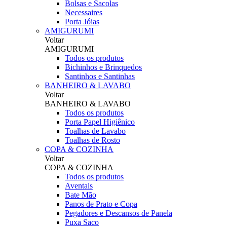
Bolsas e Sacolas
Necessaires
Porta Jóias
AMIGURUMI
Voltar
AMIGURUMI
Todos os produtos
Bichinhos e Brinquedos
Santinhos e Santinhas
BANHEIRO & LAVABO
Voltar
BANHEIRO & LAVABO
Todos os produtos
Porta Papel Higiênico
Toalhas de Lavabo
Toalhas de Rosto
COPA & COZINHA
Voltar
COPA & COZINHA
Todos os produtos
Aventais
Bate Mão
Panos de Prato e Copa
Pegadores e Descansos de Panela
Puxa Saco