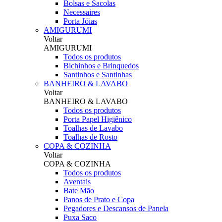
Bolsas e Sacolas
Necessaires
Porta Jóias
AMIGURUMI
Voltar
AMIGURUMI
Todos os produtos
Bichinhos e Brinquedos
Santinhos e Santinhas
BANHEIRO & LAVABO
Voltar
BANHEIRO & LAVABO
Todos os produtos
Porta Papel Higiênico
Toalhas de Lavabo
Toalhas de Rosto
COPA & COZINHA
Voltar
COPA & COZINHA
Todos os produtos
Aventais
Bate Mão
Panos de Prato e Copa
Pegadores e Descansos de Panela
Puxa Saco