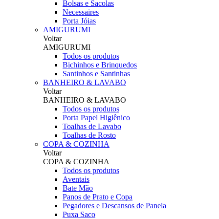
Bolsas e Sacolas
Necessaires
Porta Jóias
AMIGURUMI
Voltar
AMIGURUMI
Todos os produtos
Bichinhos e Brinquedos
Santinhos e Santinhas
BANHEIRO & LAVABO
Voltar
BANHEIRO & LAVABO
Todos os produtos
Porta Papel Higiênico
Toalhas de Lavabo
Toalhas de Rosto
COPA & COZINHA
Voltar
COPA & COZINHA
Todos os produtos
Aventais
Bate Mão
Panos de Prato e Copa
Pegadores e Descansos de Panela
Puxa Saco