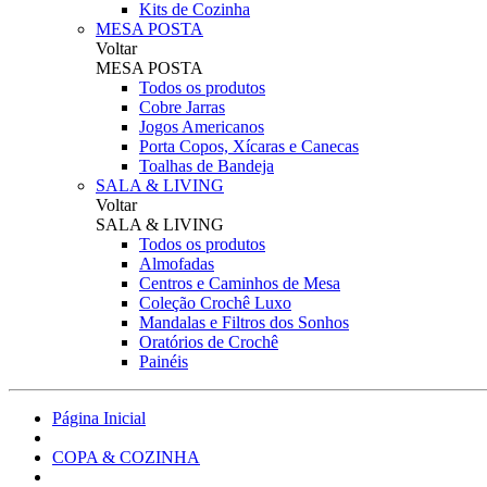
Kits de Cozinha
MESA POSTA
Voltar
MESA POSTA
Todos os produtos
Cobre Jarras
Jogos Americanos
Porta Copos, Xícaras e Canecas
Toalhas de Bandeja
SALA & LIVING
Voltar
SALA & LIVING
Todos os produtos
Almofadas
Centros e Caminhos de Mesa
Coleção Crochê Luxo
Mandalas e Filtros dos Sonhos
Oratórios de Crochê
Painéis
Página Inicial
COPA & COZINHA