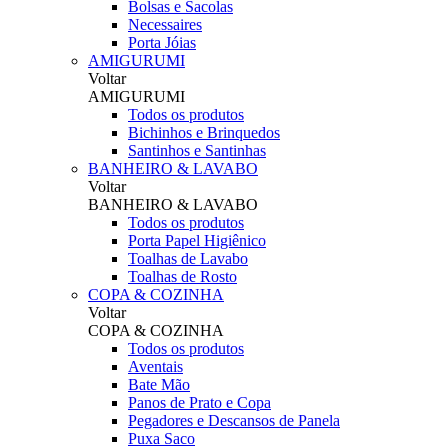
Bolsas e Sacolas
Necessaires
Porta Jóias
AMIGURUMI
Voltar
AMIGURUMI
Todos os produtos
Bichinhos e Brinquedos
Santinhos e Santinhas
BANHEIRO & LAVABO
Voltar
BANHEIRO & LAVABO
Todos os produtos
Porta Papel Higiênico
Toalhas de Lavabo
Toalhas de Rosto
COPA & COZINHA
Voltar
COPA & COZINHA
Todos os produtos
Aventais
Bate Mão
Panos de Prato e Copa
Pegadores e Descansos de Panela
Puxa Saco