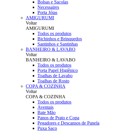
Bolsas e Sacolas
Necessaires
Porta Jóias
AMIGURUMI
Voltar
AMIGURUMI
Todos os produtos
Bichinhos e Brinquedos
Santinhos e Santinhas
BANHEIRO & LAVABO
Voltar
BANHEIRO & LAVABO
Todos os produtos
Porta Papel Higiênico
Toalhas de Lavabo
Toalhas de Rosto
COPA & COZINHA
Voltar
COPA & COZINHA
Todos os produtos
Aventais
Bate Mão
Panos de Prato e Copa
Pegadores e Descansos de Panela
Puxa Saco