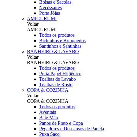
Bolsas e Sacolas
Necessaires
Porta Jóias
AMIGURUMI
Voltar
AMIGURUMI
Todos os produtos
Bichinhos e Brinquedos
Santinhos e Santinhas
BANHEIRO & LAVABO
Voltar
BANHEIRO & LAVABO
Todos os produtos
Porta Papel Higiênico
Toalhas de Lavabo
Toalhas de Rosto
COPA & COZINHA
Voltar
COPA & COZINHA
Todos os produtos
Aventais
Bate Mão
Panos de Prato e Copa
Pegadores e Descansos de Panela
Puxa Saco