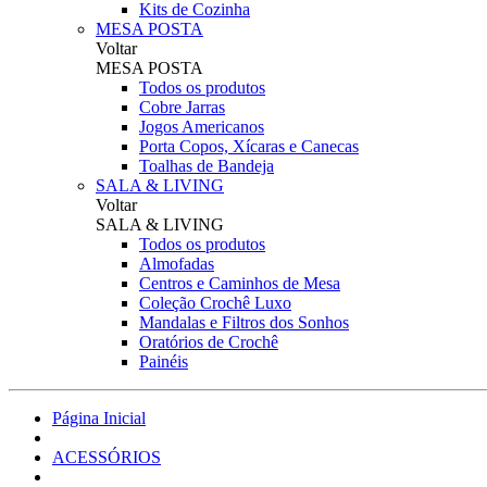
Kits de Cozinha
MESA POSTA
Voltar
MESA POSTA
Todos os produtos
Cobre Jarras
Jogos Americanos
Porta Copos, Xícaras e Canecas
Toalhas de Bandeja
SALA & LIVING
Voltar
SALA & LIVING
Todos os produtos
Almofadas
Centros e Caminhos de Mesa
Coleção Crochê Luxo
Mandalas e Filtros dos Sonhos
Oratórios de Crochê
Painéis
Página Inicial
ACESSÓRIOS