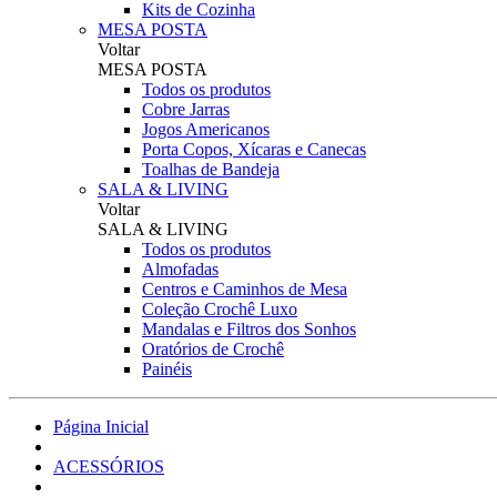
Kits de Cozinha
MESA POSTA
Voltar
MESA POSTA
Todos os produtos
Cobre Jarras
Jogos Americanos
Porta Copos, Xícaras e Canecas
Toalhas de Bandeja
SALA & LIVING
Voltar
SALA & LIVING
Todos os produtos
Almofadas
Centros e Caminhos de Mesa
Coleção Crochê Luxo
Mandalas e Filtros dos Sonhos
Oratórios de Crochê
Painéis
Página Inicial
ACESSÓRIOS