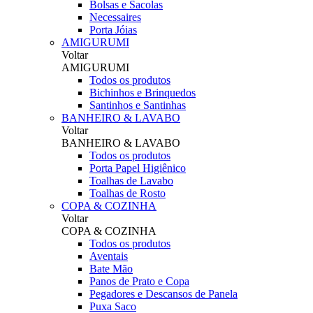
Bolsas e Sacolas
Necessaires
Porta Jóias
AMIGURUMI
Voltar
AMIGURUMI
Todos os produtos
Bichinhos e Brinquedos
Santinhos e Santinhas
BANHEIRO & LAVABO
Voltar
BANHEIRO & LAVABO
Todos os produtos
Porta Papel Higiênico
Toalhas de Lavabo
Toalhas de Rosto
COPA & COZINHA
Voltar
COPA & COZINHA
Todos os produtos
Aventais
Bate Mão
Panos de Prato e Copa
Pegadores e Descansos de Panela
Puxa Saco