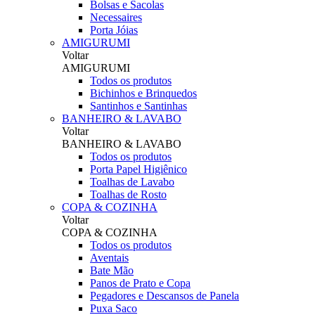
Bolsas e Sacolas
Necessaires
Porta Jóias
AMIGURUMI
Voltar
AMIGURUMI
Todos os produtos
Bichinhos e Brinquedos
Santinhos e Santinhas
BANHEIRO & LAVABO
Voltar
BANHEIRO & LAVABO
Todos os produtos
Porta Papel Higiênico
Toalhas de Lavabo
Toalhas de Rosto
COPA & COZINHA
Voltar
COPA & COZINHA
Todos os produtos
Aventais
Bate Mão
Panos de Prato e Copa
Pegadores e Descansos de Panela
Puxa Saco