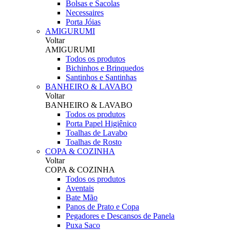
Bolsas e Sacolas
Necessaires
Porta Jóias
AMIGURUMI
Voltar
AMIGURUMI
Todos os produtos
Bichinhos e Brinquedos
Santinhos e Santinhas
BANHEIRO & LAVABO
Voltar
BANHEIRO & LAVABO
Todos os produtos
Porta Papel Higiênico
Toalhas de Lavabo
Toalhas de Rosto
COPA & COZINHA
Voltar
COPA & COZINHA
Todos os produtos
Aventais
Bate Mão
Panos de Prato e Copa
Pegadores e Descansos de Panela
Puxa Saco