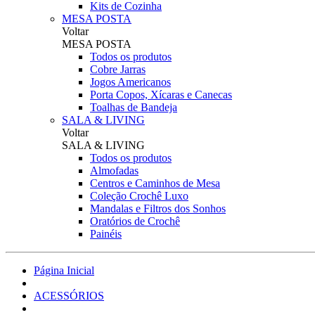
Kits de Cozinha
MESA POSTA
Voltar
MESA POSTA
Todos os produtos
Cobre Jarras
Jogos Americanos
Porta Copos, Xícaras e Canecas
Toalhas de Bandeja
SALA & LIVING
Voltar
SALA & LIVING
Todos os produtos
Almofadas
Centros e Caminhos de Mesa
Coleção Crochê Luxo
Mandalas e Filtros dos Sonhos
Oratórios de Crochê
Painéis
Página Inicial
ACESSÓRIOS