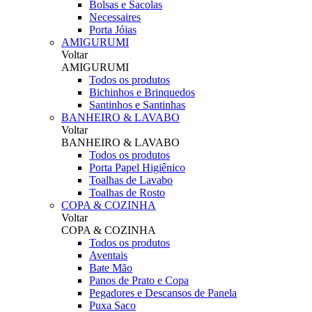
Bolsas e Sacolas
Necessaires
Porta Jóias
AMIGURUMI
Voltar
AMIGURUMI
Todos os produtos
Bichinhos e Brinquedos
Santinhos e Santinhas
BANHEIRO & LAVABO
Voltar
BANHEIRO & LAVABO
Todos os produtos
Porta Papel Higiênico
Toalhas de Lavabo
Toalhas de Rosto
COPA & COZINHA
Voltar
COPA & COZINHA
Todos os produtos
Aventais
Bate Mão
Panos de Prato e Copa
Pegadores e Descansos de Panela
Puxa Saco