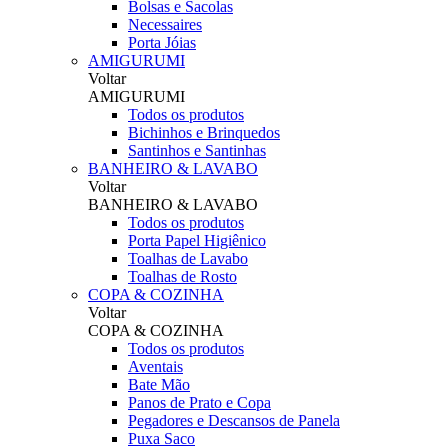
Bolsas e Sacolas
Necessaires
Porta Jóias
AMIGURUMI
Voltar
AMIGURUMI
Todos os produtos
Bichinhos e Brinquedos
Santinhos e Santinhas
BANHEIRO & LAVABO
Voltar
BANHEIRO & LAVABO
Todos os produtos
Porta Papel Higiênico
Toalhas de Lavabo
Toalhas de Rosto
COPA & COZINHA
Voltar
COPA & COZINHA
Todos os produtos
Aventais
Bate Mão
Panos de Prato e Copa
Pegadores e Descansos de Panela
Puxa Saco