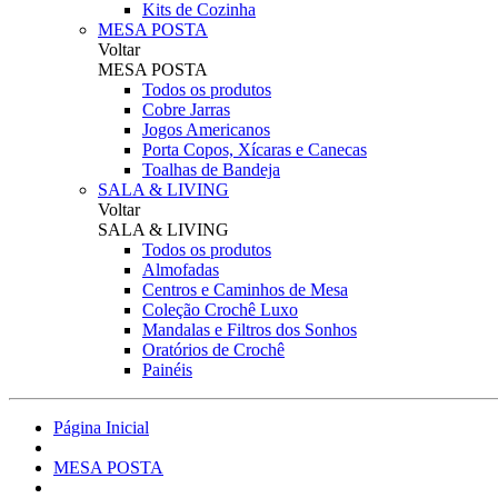
Kits de Cozinha
MESA POSTA
Voltar
MESA POSTA
Todos os produtos
Cobre Jarras
Jogos Americanos
Porta Copos, Xícaras e Canecas
Toalhas de Bandeja
SALA & LIVING
Voltar
SALA & LIVING
Todos os produtos
Almofadas
Centros e Caminhos de Mesa
Coleção Crochê Luxo
Mandalas e Filtros dos Sonhos
Oratórios de Crochê
Painéis
Página Inicial
MESA POSTA