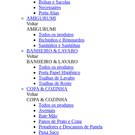
Bolsas e Sacolas
Necessaires
Porta Jóias
AMIGURUMI
Voltar
AMIGURUMI
Todos os produtos
Bichinhos e Brinquedos
Santinhos e Santinhas
BANHEIRO & LAVABO
Voltar
BANHEIRO & LAVABO
Todos os produtos
Porta Papel Higiênico
Toalhas de Lavabo
Toalhas de Rosto
COPA & COZINHA
Voltar
COPA & COZINHA
Todos os produtos
Aventais
Bate Mão
Panos de Prato e Copa
Pegadores e Descansos de Panela
Puxa Saco