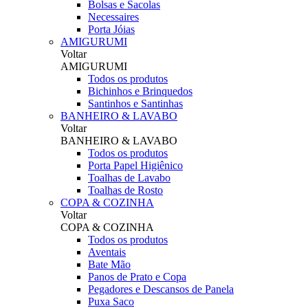
Bolsas e Sacolas
Necessaires
Porta Jóias
AMIGURUMI
Voltar
AMIGURUMI
Todos os produtos
Bichinhos e Brinquedos
Santinhos e Santinhas
BANHEIRO & LAVABO
Voltar
BANHEIRO & LAVABO
Todos os produtos
Porta Papel Higiênico
Toalhas de Lavabo
Toalhas de Rosto
COPA & COZINHA
Voltar
COPA & COZINHA
Todos os produtos
Aventais
Bate Mão
Panos de Prato e Copa
Pegadores e Descansos de Panela
Puxa Saco