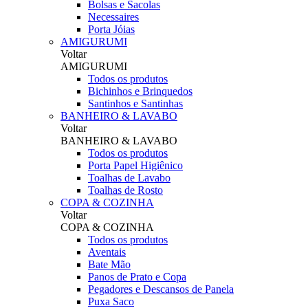
Bolsas e Sacolas
Necessaires
Porta Jóias
AMIGURUMI
Voltar
AMIGURUMI
Todos os produtos
Bichinhos e Brinquedos
Santinhos e Santinhas
BANHEIRO & LAVABO
Voltar
BANHEIRO & LAVABO
Todos os produtos
Porta Papel Higiênico
Toalhas de Lavabo
Toalhas de Rosto
COPA & COZINHA
Voltar
COPA & COZINHA
Todos os produtos
Aventais
Bate Mão
Panos de Prato e Copa
Pegadores e Descansos de Panela
Puxa Saco