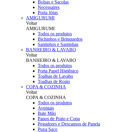
Bolsas e Sacolas
Necessaires
Porta Jóias
AMIGURUMI
Voltar
AMIGURUMI
Todos os produtos
Bichinhos e Brinquedos
Santinhos e Santinhas
BANHEIRO & LAVABO
Voltar
BANHEIRO & LAVABO
Todos os produtos
Porta Papel Higiênico
Toalhas de Lavabo
Toalhas de Rosto
COPA & COZINHA
Voltar
COPA & COZINHA
Todos os produtos
Aventais
Bate Mão
Panos de Prato e Copa
Pegadores e Descansos de Panela
Puxa Saco