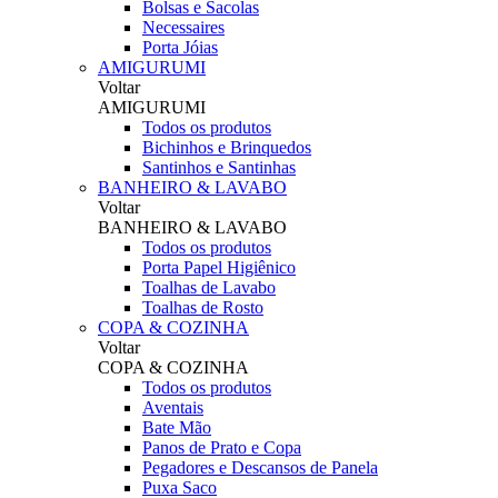
Bolsas e Sacolas
Necessaires
Porta Jóias
AMIGURUMI
Voltar
AMIGURUMI
Todos os produtos
Bichinhos e Brinquedos
Santinhos e Santinhas
BANHEIRO & LAVABO
Voltar
BANHEIRO & LAVABO
Todos os produtos
Porta Papel Higiênico
Toalhas de Lavabo
Toalhas de Rosto
COPA & COZINHA
Voltar
COPA & COZINHA
Todos os produtos
Aventais
Bate Mão
Panos de Prato e Copa
Pegadores e Descansos de Panela
Puxa Saco