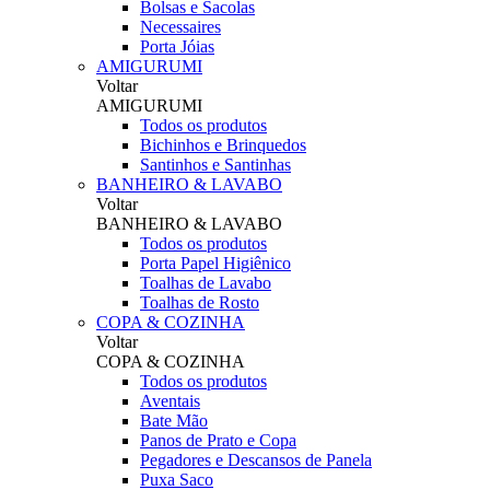
Bolsas e Sacolas
Necessaires
Porta Jóias
AMIGURUMI
Voltar
AMIGURUMI
Todos os produtos
Bichinhos e Brinquedos
Santinhos e Santinhas
BANHEIRO & LAVABO
Voltar
BANHEIRO & LAVABO
Todos os produtos
Porta Papel Higiênico
Toalhas de Lavabo
Toalhas de Rosto
COPA & COZINHA
Voltar
COPA & COZINHA
Todos os produtos
Aventais
Bate Mão
Panos de Prato e Copa
Pegadores e Descansos de Panela
Puxa Saco