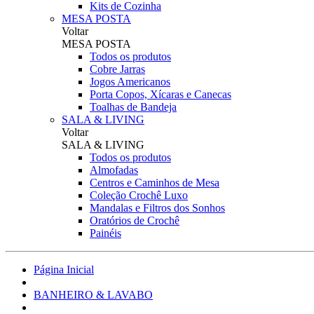
Kits de Cozinha
MESA POSTA
Voltar
MESA POSTA
Todos os produtos
Cobre Jarras
Jogos Americanos
Porta Copos, Xícaras e Canecas
Toalhas de Bandeja
SALA & LIVING
Voltar
SALA & LIVING
Todos os produtos
Almofadas
Centros e Caminhos de Mesa
Coleção Crochê Luxo
Mandalas e Filtros dos Sonhos
Oratórios de Crochê
Painéis
Página Inicial
BANHEIRO & LAVABO