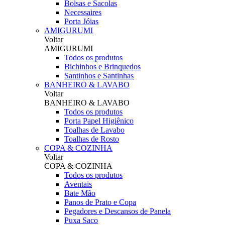
Bolsas e Sacolas
Necessaires
Porta Jóias
AMIGURUMI
Voltar
AMIGURUMI
Todos os produtos
Bichinhos e Brinquedos
Santinhos e Santinhas
BANHEIRO & LAVABO
Voltar
BANHEIRO & LAVABO
Todos os produtos
Porta Papel Higiênico
Toalhas de Lavabo
Toalhas de Rosto
COPA & COZINHA
Voltar
COPA & COZINHA
Todos os produtos
Aventais
Bate Mão
Panos de Prato e Copa
Pegadores e Descansos de Panela
Puxa Saco