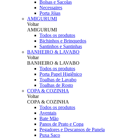
Bolsas e Sacolas
Necessaires
Porta Jóias
AMIGURUMI
Voltar
AMIGURUMI
Todos os produtos
Bichinhos e Brinquedos
Santinhos e Santinhas
BANHEIRO & LAVABO
Voltar
BANHEIRO & LAVABO
Todos os produtos
Porta Papel Higiênico
Toalhas de Lavabo
Toalhas de Rosto
COPA & COZINHA
Voltar
COPA & COZINHA
Todos os produtos
Aventais
Bate Mão
Panos de Prato e Copa
Pegadores e Descansos de Panela
Puxa Saco