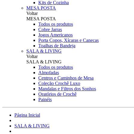
Kits de Cozinha
MESA POSTA
Voltar
MESA POSTA
Todos os produtos
Cobre Jarras
Jogos Americanos
Porta Copos, Xícaras e Canecas
Toalhas de Bandeja
SALA & LIVING
Voltar
SALA & LIVING
Todos os produtos
Almofadas
Centros e Caminhos de Mesa
Coleção Crochê Luxo
Mandalas e Filtros dos Sonhos
Oratórios de Crochê
Painéis
Página Inicial
SALA & LIVING