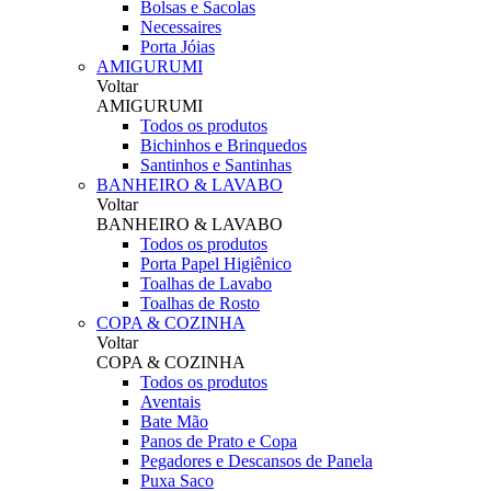
Bolsas e Sacolas
Necessaires
Porta Jóias
AMIGURUMI
Voltar
AMIGURUMI
Todos os produtos
Bichinhos e Brinquedos
Santinhos e Santinhas
BANHEIRO & LAVABO
Voltar
BANHEIRO & LAVABO
Todos os produtos
Porta Papel Higiênico
Toalhas de Lavabo
Toalhas de Rosto
COPA & COZINHA
Voltar
COPA & COZINHA
Todos os produtos
Aventais
Bate Mão
Panos de Prato e Copa
Pegadores e Descansos de Panela
Puxa Saco