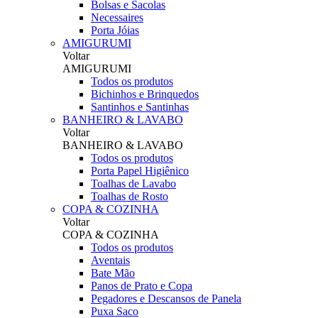
Bolsas e Sacolas
Necessaires
Porta Jóias
AMIGURUMI
Voltar
AMIGURUMI
Todos os produtos
Bichinhos e Brinquedos
Santinhos e Santinhas
BANHEIRO & LAVABO
Voltar
BANHEIRO & LAVABO
Todos os produtos
Porta Papel Higiênico
Toalhas de Lavabo
Toalhas de Rosto
COPA & COZINHA
Voltar
COPA & COZINHA
Todos os produtos
Aventais
Bate Mão
Panos de Prato e Copa
Pegadores e Descansos de Panela
Puxa Saco