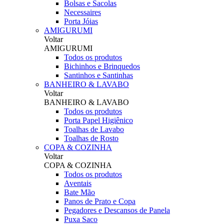
Bolsas e Sacolas
Necessaires
Porta Jóias
AMIGURUMI
Voltar
AMIGURUMI
Todos os produtos
Bichinhos e Brinquedos
Santinhos e Santinhas
BANHEIRO & LAVABO
Voltar
BANHEIRO & LAVABO
Todos os produtos
Porta Papel Higiênico
Toalhas de Lavabo
Toalhas de Rosto
COPA & COZINHA
Voltar
COPA & COZINHA
Todos os produtos
Aventais
Bate Mão
Panos de Prato e Copa
Pegadores e Descansos de Panela
Puxa Saco