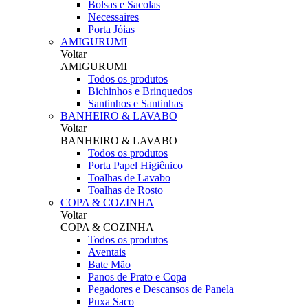
Bolsas e Sacolas
Necessaires
Porta Jóias
AMIGURUMI
Voltar
AMIGURUMI
Todos os produtos
Bichinhos e Brinquedos
Santinhos e Santinhas
BANHEIRO & LAVABO
Voltar
BANHEIRO & LAVABO
Todos os produtos
Porta Papel Higiênico
Toalhas de Lavabo
Toalhas de Rosto
COPA & COZINHA
Voltar
COPA & COZINHA
Todos os produtos
Aventais
Bate Mão
Panos de Prato e Copa
Pegadores e Descansos de Panela
Puxa Saco