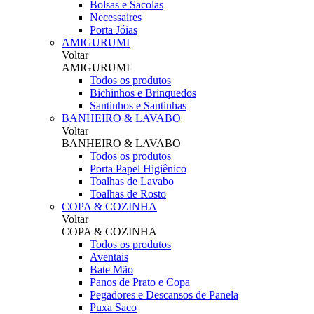
Bolsas e Sacolas
Necessaires
Porta Jóias
AMIGURUMI
Voltar
AMIGURUMI
Todos os produtos
Bichinhos e Brinquedos
Santinhos e Santinhas
BANHEIRO & LAVABO
Voltar
BANHEIRO & LAVABO
Todos os produtos
Porta Papel Higiênico
Toalhas de Lavabo
Toalhas de Rosto
COPA & COZINHA
Voltar
COPA & COZINHA
Todos os produtos
Aventais
Bate Mão
Panos de Prato e Copa
Pegadores e Descansos de Panela
Puxa Saco