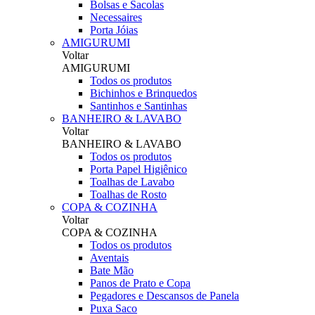
Bolsas e Sacolas
Necessaires
Porta Jóias
AMIGURUMI
Voltar
AMIGURUMI
Todos os produtos
Bichinhos e Brinquedos
Santinhos e Santinhas
BANHEIRO & LAVABO
Voltar
BANHEIRO & LAVABO
Todos os produtos
Porta Papel Higiênico
Toalhas de Lavabo
Toalhas de Rosto
COPA & COZINHA
Voltar
COPA & COZINHA
Todos os produtos
Aventais
Bate Mão
Panos de Prato e Copa
Pegadores e Descansos de Panela
Puxa Saco