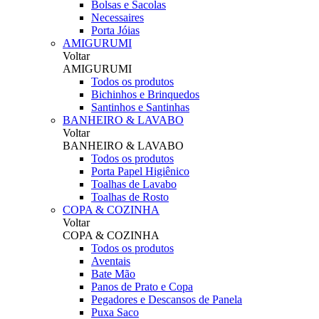
Bolsas e Sacolas
Necessaires
Porta Jóias
AMIGURUMI
Voltar
AMIGURUMI
Todos os produtos
Bichinhos e Brinquedos
Santinhos e Santinhas
BANHEIRO & LAVABO
Voltar
BANHEIRO & LAVABO
Todos os produtos
Porta Papel Higiênico
Toalhas de Lavabo
Toalhas de Rosto
COPA & COZINHA
Voltar
COPA & COZINHA
Todos os produtos
Aventais
Bate Mão
Panos de Prato e Copa
Pegadores e Descansos de Panela
Puxa Saco