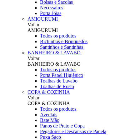
Bolsas e Sacolas
Necessaires
Porta Jóias
AMIGURUMI
Voltar
AMIGURUMI
Todos os produtos
Bichinhos e Brinquedos
Santinhos e Santinhas
BANHEIRO & LAVABO
Voltar
BANHEIRO & LAVABO
Todos os produtos
Porta Papel Higiênico
Toalhas de Lavabo
Toalhas de Rosto
COPA & COZINHA
Voltar
COPA & COZINHA
Todos os produtos
Aventais
Bate Mão
Panos de Prato e Copa
Pegadores e Descansos de Panela
Puxa Saco