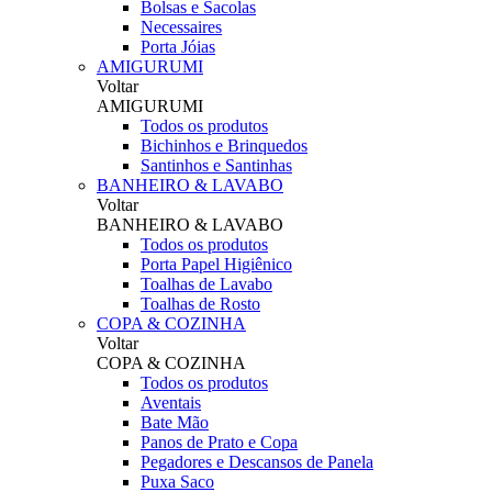
Bolsas e Sacolas
Necessaires
Porta Jóias
AMIGURUMI
Voltar
AMIGURUMI
Todos os produtos
Bichinhos e Brinquedos
Santinhos e Santinhas
BANHEIRO & LAVABO
Voltar
BANHEIRO & LAVABO
Todos os produtos
Porta Papel Higiênico
Toalhas de Lavabo
Toalhas de Rosto
COPA & COZINHA
Voltar
COPA & COZINHA
Todos os produtos
Aventais
Bate Mão
Panos de Prato e Copa
Pegadores e Descansos de Panela
Puxa Saco