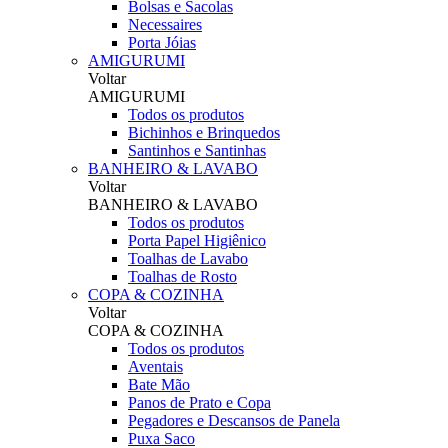
Bolsas e Sacolas
Necessaires
Porta Jóias
AMIGURUMI
Voltar
AMIGURUMI
Todos os produtos
Bichinhos e Brinquedos
Santinhos e Santinhas
BANHEIRO & LAVABO
Voltar
BANHEIRO & LAVABO
Todos os produtos
Porta Papel Higiênico
Toalhas de Lavabo
Toalhas de Rosto
COPA & COZINHA
Voltar
COPA & COZINHA
Todos os produtos
Aventais
Bate Mão
Panos de Prato e Copa
Pegadores e Descansos de Panela
Puxa Saco