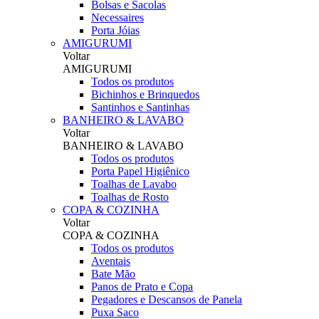
Bolsas e Sacolas
Necessaires
Porta Jóias
AMIGURUMI
Voltar
AMIGURUMI
Todos os produtos
Bichinhos e Brinquedos
Santinhos e Santinhas
BANHEIRO & LAVABO
Voltar
BANHEIRO & LAVABO
Todos os produtos
Porta Papel Higiênico
Toalhas de Lavabo
Toalhas de Rosto
COPA & COZINHA
Voltar
COPA & COZINHA
Todos os produtos
Aventais
Bate Mão
Panos de Prato e Copa
Pegadores e Descansos de Panela
Puxa Saco