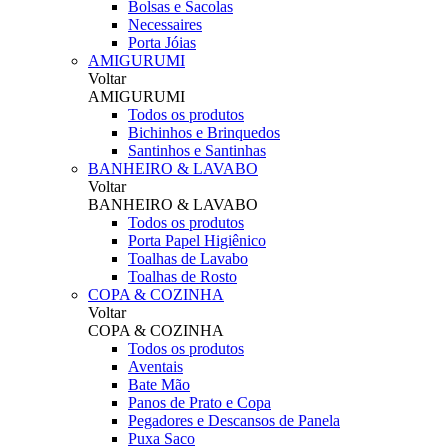
Bolsas e Sacolas
Necessaires
Porta Jóias
AMIGURUMI
Voltar
AMIGURUMI
Todos os produtos
Bichinhos e Brinquedos
Santinhos e Santinhas
BANHEIRO & LAVABO
Voltar
BANHEIRO & LAVABO
Todos os produtos
Porta Papel Higiênico
Toalhas de Lavabo
Toalhas de Rosto
COPA & COZINHA
Voltar
COPA & COZINHA
Todos os produtos
Aventais
Bate Mão
Panos de Prato e Copa
Pegadores e Descansos de Panela
Puxa Saco