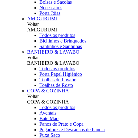
Bolsas e Sacolas
Necessaires
Porta Jóias
AMIGURUMI
Voltar
AMIGURUMI
Todos os produtos
Bichinhos e Brinquedos
Santinhos e Santinhas
BANHEIRO & LAVABO
Voltar
BANHEIRO & LAVABO
Todos os produtos
Porta Papel Higiênico
Toalhas de Lavabo
Toalhas de Rosto
COPA & COZINHA
Voltar
COPA & COZINHA
Todos os produtos
Aventais
Bate Mão
Panos de Prato e Copa
Pegadores e Descansos de Panela
Puxa Saco