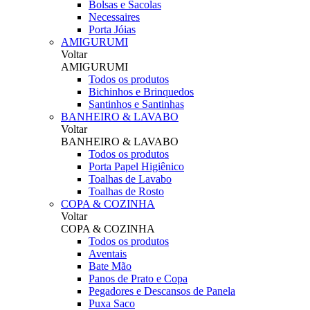
Bolsas e Sacolas
Necessaires
Porta Jóias
AMIGURUMI
Voltar
AMIGURUMI
Todos os produtos
Bichinhos e Brinquedos
Santinhos e Santinhas
BANHEIRO & LAVABO
Voltar
BANHEIRO & LAVABO
Todos os produtos
Porta Papel Higiênico
Toalhas de Lavabo
Toalhas de Rosto
COPA & COZINHA
Voltar
COPA & COZINHA
Todos os produtos
Aventais
Bate Mão
Panos de Prato e Copa
Pegadores e Descansos de Panela
Puxa Saco