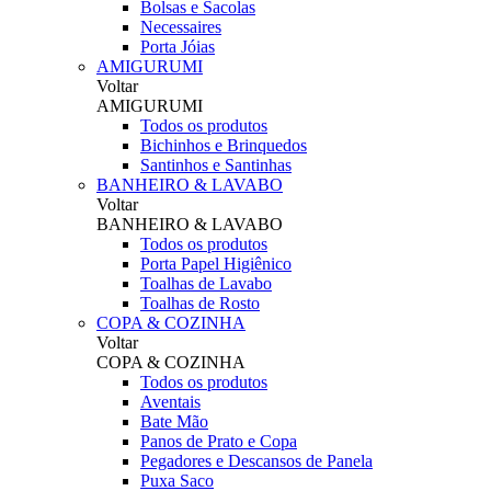
Bolsas e Sacolas
Necessaires
Porta Jóias
AMIGURUMI
Voltar
AMIGURUMI
Todos os produtos
Bichinhos e Brinquedos
Santinhos e Santinhas
BANHEIRO & LAVABO
Voltar
BANHEIRO & LAVABO
Todos os produtos
Porta Papel Higiênico
Toalhas de Lavabo
Toalhas de Rosto
COPA & COZINHA
Voltar
COPA & COZINHA
Todos os produtos
Aventais
Bate Mão
Panos de Prato e Copa
Pegadores e Descansos de Panela
Puxa Saco